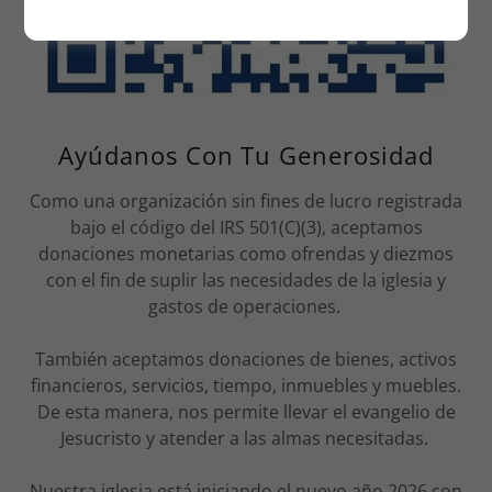
Ayúdanos Con Tu Generosidad
Como una organización sin fines de lucro registrada
bajo el código del IRS 501(C)(3), aceptamos
donaciones monetarias como ofrendas y diezmos
con el fin de suplir las necesidades de la iglesia y
gastos de operaciones.
También aceptamos donaciones de bienes, activos
financieros, servicios, tiempo, inmuebles y muebles.
De esta manera, nos permite llevar el evangelio de
Jesucristo y atender a las almas necesitadas.
Nuestra iglesia está iniciando el nuevo año 2026 con